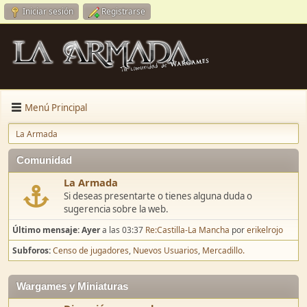
Iniciar sesión
Registrarse
Menú Principal
La Armada
Comunidad
La Armada
Si deseas presentarte o tienes alguna duda o
sugerencia sobre la web.
Último mensaje:
Ayer
a las 03:37
Re:Castilla-La Mancha
por
erikelrojo
Subforos
Censo de jugadores
Nuevos Usuarios
Mercadillo.
Wargames y Miniaturas