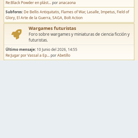
Re:Black Powder en plást...
por
anacaona
Subforos
De Bellis Antiquitatis
Flames of War
Lasalle
Impetus
Field of
Glory
El Arte de la Guerra
SAGA
Bolt Action
Wargames futuristas
Foro sobre wargames y miniaturas de ciencia ficción y
futuristas.
Último mensaje:
10 Junio del 2026, 14:55
Re:Jugar por Vassal a Ep...
por
Abetillo
Subforos
Warhammer 40.000
Infinity
Epic
Wargames de fantasía
Foro sobre wargames y miniaturas de fantasía.
Último mensaje:
02 Agosto del 2026, 15:49
Re:Campaña de Dracula's ...
por
erikelrojo
Subforos
Warhammer Fantasy
Kings of War
El Señor de los Anillos
Warmaster
Mordheim
Song of Blades
Blood Bowl
Pintura y modelismo
Taller