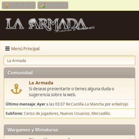
Iniciar sesión
Registrarse
Menú Principal
La Armada
Comunidad
La Armada
Si deseas presentarte o tienes alguna duda o
sugerencia sobre la web.
Último mensaje:
Ayer
a las 03:37
Re:Castilla-La Mancha
por
erikelrojo
Subforos
Censo de jugadores
Nuevos Usuarios
Mercadillo.
Wargames y Miniaturas