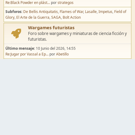
Re:Black Powder en plást...
por
strategos
Subforos
De Bellis Antiquitatis
Flames of War
Lasalle
Impetus
Field of
Glory
El Arte de la Guerra
SAGA
Bolt Action
Wargames futuristas
Foro sobre wargames y miniaturas de ciencia ficción y
futuristas.
Último mensaje:
10 Junio del 2026, 14:55
Re:Jugar por Vassal a Ep...
por
Abetillo
Subforos
Warhammer 40.000
Infinity
Epic
Wargames de fantasía
Foro sobre wargames y miniaturas de fantasía.
Último mensaje:
02 Agosto del 2026, 15:49
Re:Campaña de Dracula's ...
por
erikelrojo
Subforos
Warhammer Fantasy
Kings of War
El Señor de los Anillos
Warmaster
Mordheim
Song of Blades
Blood Bowl
Pintura y modelismo
Taller