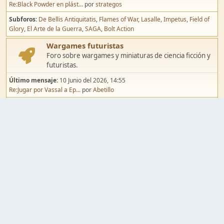
Re:Black Powder en plást...
por
strategos
Subforos
De Bellis Antiquitatis
Flames of War
Lasalle
Impetus
Field of
Glory
El Arte de la Guerra
SAGA
Bolt Action
Wargames futuristas
Foro sobre wargames y miniaturas de ciencia ficción y
futuristas.
Último mensaje:
10 Junio del 2026, 14:55
Re:Jugar por Vassal a Ep...
por
Abetillo
Subforos
Warhammer 40.000
Infinity
Epic
Wargames de fantasía
Foro sobre wargames y miniaturas de fantasía.
Último mensaje:
02 Agosto del 2026, 15:49
Re:Campaña de Dracula's ...
por
erikelrojo
Subforos
Warhammer Fantasy
Kings of War
El Señor de los Anillos
Warmaster
Mordheim
Song of Blades
Blood Bowl
Pintura y modelismo
Taller