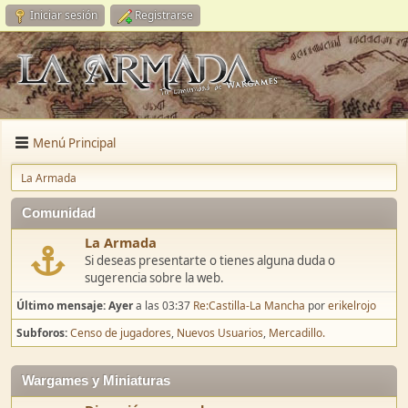
Iniciar sesión
Registrarse
Menú Principal
La Armada
Comunidad
La Armada
Si deseas presentarte o tienes alguna duda o
sugerencia sobre la web.
Último mensaje:
Ayer
a las 03:37
Re:Castilla-La Mancha
por
erikelrojo
Subforos
Censo de jugadores
Nuevos Usuarios
Mercadillo.
Wargames y Miniaturas