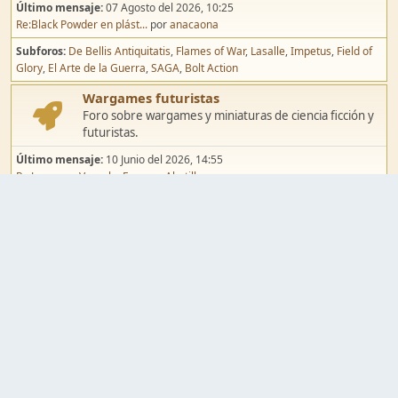
Último mensaje:
07 Agosto del 2026, 10:25
Re:Black Powder en plást...
por
anacaona
Subforos
De Bellis Antiquitatis
Flames of War
Lasalle
Impetus
Field of
Glory
El Arte de la Guerra
SAGA
Bolt Action
Wargames futuristas
Foro sobre wargames y miniaturas de ciencia ficción y
futuristas.
Último mensaje:
10 Junio del 2026, 14:55
Re:Jugar por Vassal a Ep...
por
Abetillo
Subforos
Warhammer 40.000
Infinity
Epic
Wargames de fantasía
Foro sobre wargames y miniaturas de fantasía.
Último mensaje:
02 Agosto del 2026, 15:49
Re:Campaña de Dracula's ...
por
erikelrojo
Subforos
Warhammer Fantasy
Kings of War
El Señor de los Anillos
Warmaster
Mordheim
Song of Blades
Blood Bowl
Pintura y modelismo