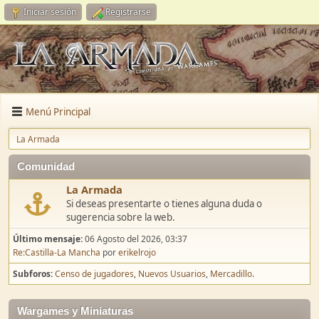
Iniciar sesión
Registrarse
Menú Principal
La Armada
Comunidad
La Armada
Si deseas presentarte o tienes alguna duda o
sugerencia sobre la web.
Último mensaje:
06 Agosto del 2026, 03:37
Re:Castilla-La Mancha
por
erikelrojo
Subforos
Censo de jugadores
Nuevos Usuarios
Mercadillo.
Wargames y Miniaturas