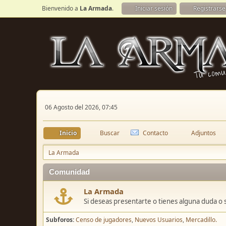
Bienvenido a
La Armada
.
Iniciar sesión
Registrarse
06 Agosto del 2026, 07:45
Inicio
Buscar
Contacto
Adjuntos
La Armada
Comunidad
La Armada
Si deseas presentarte o tienes alguna duda o 
Subforos
Censo de jugadores
Nuevos Usuarios
Mercadillo.