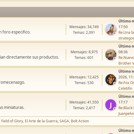
Último 
Mensajes: 34,749
17:50
 foro especifico.
Temas: 2,091
Re:Una bi
stratego
Último 
Mensajes: 8,975
08:36
ñan directamente sus productos.
Temas: 601
Re:Nuevo
Brother V
Último 
Mensajes: 12,425
2026, 11
icromecenazgo.
Temas: 530
Re:Fox On
Celebfin
Último 
Mensajes: 41,550
17:17
J
us miniaturas.
Temas: 2,417
Re:Black 
Juanpelvi
Field of Glory
El Arte de la Guerra
SAGA
Bolt Action
Último 