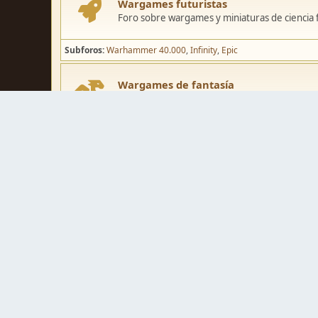
Wargames futuristas
Foro sobre wargames y miniaturas de ciencia fi
Subforos
Warhammer 40.000
Infinity
Epic
Wargames de fantasía
Foro sobre wargames y miniaturas de fantasía
Subforos
Warhammer Fantasy
Kings of War
El Señor de los Ani
Pintura y modelismo
Taller
Foro de modelismo, técnicas de pintura y crea
Galerías de usuarios
Espacio para mostrar los trabajos de pintura o 
Concursos y actividades