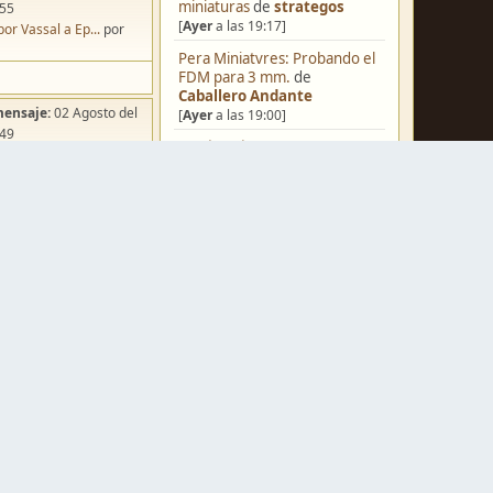
miniaturas
de
strategos
:55
[
Ayer
a las 19:17]
por Vassal a Ep...
por
Pera Miniatvres: Probando el
FDM para 3 mm.
de
Caballero Andante
mensaje:
02 Agosto del
[
Ayer
a las 19:00]
:49
¿Qué estáis pintando? 2.0
de
ña de Dracula's ...
por
Luis Mena
o
[
Ayer
a las 18:32]
Una biblioteca para los
wargames
de
strategos
[
Ayer
a las 17:50]
Black Powder en plástico de
mensaje:
Ayer
a las
15mm
de
Juanpelvis
[
Ayer
a las 17:17]
iniatvres: Prob...
por
o Andante
Nuevos Regulares de Brother
Vinni - 2
de
Brother Vinni
mensaje:
Hoy
a las 06:55
[
Ayer
a las 08:36]
Starter Set pi...
por
Saludos a todos
de
Espartano
o
[04 Agosto del 2026, 11:20]
mensaje:
15 Octubre del
Hola de nuevo
de
Dumagul
:22