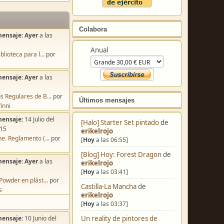
Colabora
mensaje:
Ayer
a las
Anual
blioteca para l...
por
s
mensaje:
Ayer
a las
s Regulares de B...
por
Últimos mensajes
inni
mensaje:
14 Julio del
[Halo] Starter Set pintado
de
:15
erikelrojo
e. Reglamento (...
por
[
Hoy
a las 06:55]
[Blog] Hoy: Forest Dragon
de
mensaje:
Ayer
a las
erikelrojo
[
Hoy
a las 03:41]
Powder en plást...
por
Castilla-La Mancha
de
s
erikelrojo
[
Hoy
a las 03:37]
Un reality de pintores de
mensaje:
10 Junio del