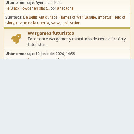
Último mensaje:
Ayer
a las 10:25
Re:Black Powder en plást...
por
anacaona
Subforos
De Bellis Antiquitatis
Flames of War
Lasalle
Impetus
Field of
Glory
El Arte de la Guerra
SAGA
Bolt Action
Wargames futuristas
Foro sobre wargames y miniaturas de ciencia ficción y
futuristas.
Último mensaje:
10 Junio del 2026, 14:55
Re:Jugar por Vassal a Ep...
por
Abetillo
Subforos
Warhammer 40.000
Infinity
Epic
Wargames de fantasía
Foro sobre wargames y miniaturas de fantasía.
Último mensaje:
02 Agosto del 2026, 15:49
Re:Campaña de Dracula's ...
por
erikelrojo
Subforos
Warhammer Fantasy
Kings of War
El Señor de los Anillos
Warmaster
Mordheim
Song of Blades
Blood Bowl
Pintura y modelismo