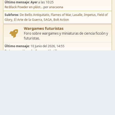
Último mensaje:
Ayer
a las 10:25
Re:Black Powder en plást...
por
anacaona
Subforos
De Bellis Antiquitatis
Flames of War
Lasalle
Impetus
Field of
Glory
El Arte de la Guerra
SAGA
Bolt Action
Wargames futuristas
Foro sobre wargames y miniaturas de ciencia ficción y
futuristas.
Último mensaje:
10 Junio del 2026, 14:55
Re:Jugar por Vassal a Ep...
por
Abetillo
Subforos
Warhammer 40.000
Infinity
Epic
Wargames de fantasía
Foro sobre wargames y miniaturas de fantasía.
Último mensaje:
02 Agosto del 2026, 15:49
Re:Campaña de Dracula's ...
por
erikelrojo
Subforos
Warhammer Fantasy
Kings of War
El Señor de los Anillos
Warmaster
Mordheim
Song of Blades
Blood Bowl
Pintura y modelismo