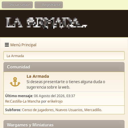
Iniciar sesión
Registrarse
Menú Principal
La Armada
Comunidad
La Armada
Si deseas presentarte o tienes alguna duda o
sugerencia sobre la web.
Último mensaje:
06 Agosto del 2026, 03:37
Re:Castilla-La Mancha
por
erikelrojo
Subforos
Censo de jugadores
Nuevos Usuarios
Mercadillo.
Wargames y Miniaturas