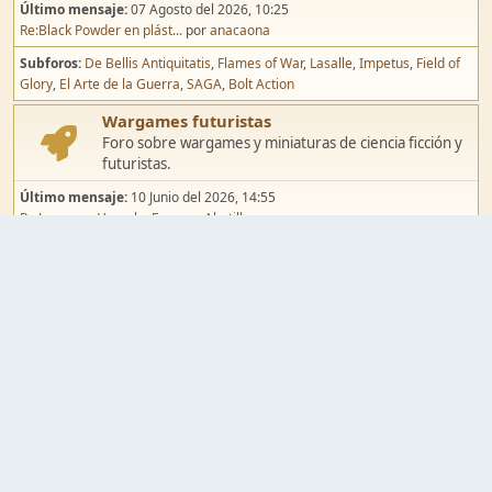
Último mensaje:
07 Agosto del 2026, 10:25
Re:Black Powder en plást...
por
anacaona
Subforos
De Bellis Antiquitatis
Flames of War
Lasalle
Impetus
Field of
Glory
El Arte de la Guerra
SAGA
Bolt Action
Wargames futuristas
Foro sobre wargames y miniaturas de ciencia ficción y
futuristas.
Último mensaje:
10 Junio del 2026, 14:55
Re:Jugar por Vassal a Ep...
por
Abetillo
Subforos
Warhammer 40.000
Infinity
Epic
Wargames de fantasía
Foro sobre wargames y miniaturas de fantasía.
Último mensaje:
02 Agosto del 2026, 15:49
Re:Campaña de Dracula's ...
por
erikelrojo
Subforos
Warhammer Fantasy
Kings of War
El Señor de los Anillos
Warmaster
Mordheim
Song of Blades
Blood Bowl
Pintura y modelismo