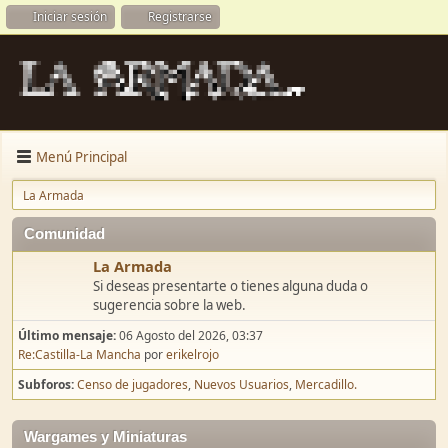
Iniciar sesión
Registrarse
Menú Principal
La Armada
Comunidad
La Armada
Si deseas presentarte o tienes alguna duda o
sugerencia sobre la web.
Último mensaje:
06 Agosto del 2026, 03:37
Re:Castilla-La Mancha
por
erikelrojo
Subforos
Censo de jugadores
Nuevos Usuarios
Mercadillo.
Wargames y Miniaturas