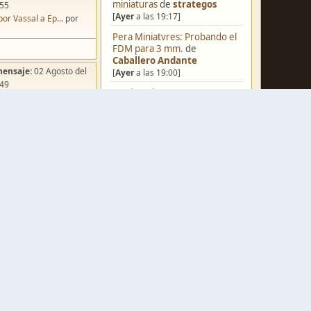
miniaturas
de
strategos
:55
[
Ayer
a las 19:17]
por Vassal a Ep...
por
Pera Miniatvres: Probando el
FDM para 3 mm.
de
Caballero Andante
mensaje:
02 Agosto del
[
Ayer
a las 19:00]
:49
¿Qué estáis pintando? 2.0
de
ña de Dracula's ...
por
Luis Mena
o
[
Ayer
a las 18:32]
Una biblioteca para los
wargames
de
strategos
[
Ayer
a las 17:50]
Black Powder en plástico de
mensaje:
Ayer
a las
15mm
de
Juanpelvis
[
Ayer
a las 17:17]
iniatvres: Prob...
por
o Andante
Nuevos Regulares de Brother
Vinni - 2
de
Brother Vinni
mensaje:
Hoy
a las 03:54
[
Ayer
a las 08:36]
rter Set pinta...
por
Saludos a todos
de
Espartano
rk
[04 Agosto del 2026, 11:20]
mensaje:
15 Octubre del
Hola de nuevo
de
Dumagul
:22