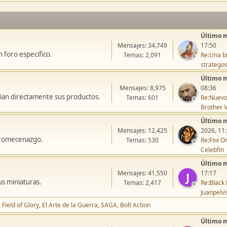
Último 
Mensajes: 34,749
17:50
 foro especifico.
Temas: 2,091
Re:Una bi
stratego
Último 
Mensajes: 8,975
08:36
ñan directamente sus productos.
Temas: 601
Re:Nuevo
Brother V
Último 
Mensajes: 12,425
2026, 11
icromecenazgo.
Temas: 530
Re:Fox On
Celebfin
Último 
Mensajes: 41,550
17:17
J
us miniaturas.
Temas: 2,417
Re:Black 
Juanpelvi
Field of Glory
El Arte de la Guerra
SAGA
Bolt Action
Último 