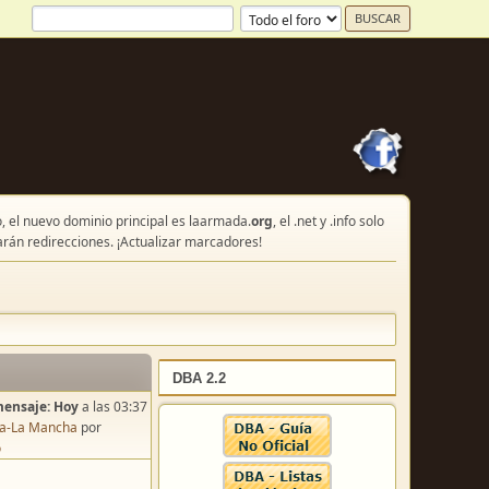
, el nuevo dominio principal es laarmada.
org
, el .net y .info solo
arán redirecciones. ¡Actualizar marcadores!
DBA 2.2
mensaje:
Hoy
a las 03:37
lla-La Mancha
por
o