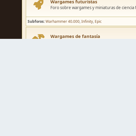
Wargames futuristas
Foro sobre wargames y miniaturas de ciencia fi
Subforos
Warhammer 40.000
Infinity
Epic
Wargames de fantasía
Foro sobre wargames y miniaturas de fantasía
Subforos
Warhammer Fantasy
Kings of War
El Señor de los Ani
Pintura y modelismo
Taller
Foro de modelismo, técnicas de pintura y crea
Galerías de usuarios
Espacio para mostrar los trabajos de pintura o 
Concursos y actividades