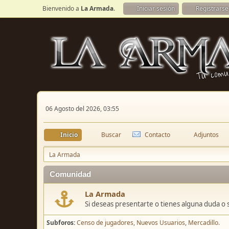
Bienvenido a
La Armada
.
Iniciar sesión
Registrarse
06 Agosto del 2026, 03:55
Inicio
Buscar
Contacto
Adjuntos
La Armada
Comunidad
La Armada
Si deseas presentarte o tienes alguna duda o 
Subforos
Censo de jugadores
Nuevos Usuarios
Mercadillo.