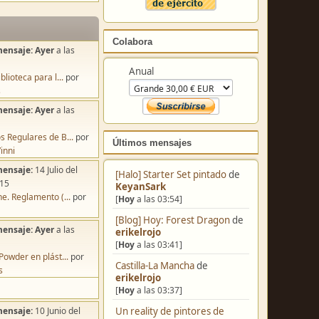
Colabora
mensaje:
Ayer
a las
Anual
blioteca para l...
por
s
mensaje:
Ayer
a las
s Regulares de B...
por
Últimos mensajes
inni
mensaje:
14 Julio del
[Halo] Starter Set pintado
de
:15
KeyanSark
e. Reglamento (...
por
[
Hoy
a las 03:54]
[Blog] Hoy: Forest Dragon
de
mensaje:
Ayer
a las
erikelrojo
[
Hoy
a las 03:41]
Powder en plást...
por
Castilla-La Mancha
de
s
erikelrojo
[
Hoy
a las 03:37]
Un reality de pintores de
mensaje:
10 Junio del