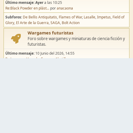
Último mensaje:
Ayer
a las 10:25
Re:Black Powder en plást...
por
anacaona
Subforos
De Bellis Antiquitatis
Flames of War
Lasalle
Impetus
Field of
Glory
El Arte de la Guerra
SAGA
Bolt Action
Wargames futuristas
Foro sobre wargames y miniaturas de ciencia ficción y
futuristas.
Último mensaje:
10 Junio del 2026, 14:55
Re:Jugar por Vassal a Ep...
por
Abetillo
Subforos
Warhammer 40.000
Infinity
Epic
Wargames de fantasía
Foro sobre wargames y miniaturas de fantasía.
Último mensaje:
02 Agosto del 2026, 15:49
Re:Campaña de Dracula's ...
por
erikelrojo
Subforos
Warhammer Fantasy
Kings of War
El Señor de los Anillos
Warmaster
Mordheim
Song of Blades
Blood Bowl
Pintura y modelismo