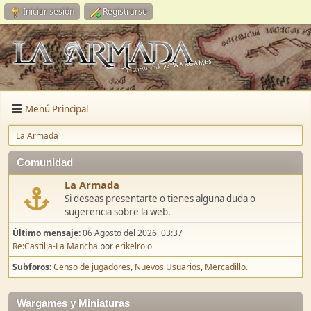
Iniciar sesión
Registrarse
Menú Principal
La Armada
Comunidad
La Armada
Si deseas presentarte o tienes alguna duda o
sugerencia sobre la web.
Último mensaje:
06 Agosto del 2026, 03:37
Re:Castilla-La Mancha
por
erikelrojo
Subforos
Censo de jugadores
Nuevos Usuarios
Mercadillo.
Wargames y Miniaturas