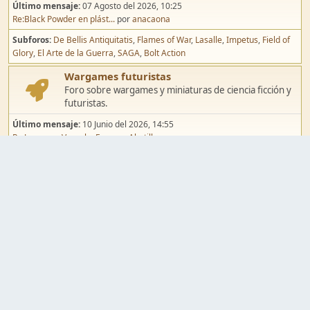
Último mensaje:
07 Agosto del 2026, 10:25
Re:Black Powder en plást...
por
anacaona
Subforos
De Bellis Antiquitatis
Flames of War
Lasalle
Impetus
Field of
Glory
El Arte de la Guerra
SAGA
Bolt Action
Wargames futuristas
Foro sobre wargames y miniaturas de ciencia ficción y
futuristas.
Último mensaje:
10 Junio del 2026, 14:55
Re:Jugar por Vassal a Ep...
por
Abetillo
Subforos
Warhammer 40.000
Infinity
Epic
Wargames de fantasía
Foro sobre wargames y miniaturas de fantasía.
Último mensaje:
02 Agosto del 2026, 15:49
Re:Campaña de Dracula's ...
por
erikelrojo
Subforos
Warhammer Fantasy
Kings of War
El Señor de los Anillos
Warmaster
Mordheim
Song of Blades
Blood Bowl
Pintura y modelismo