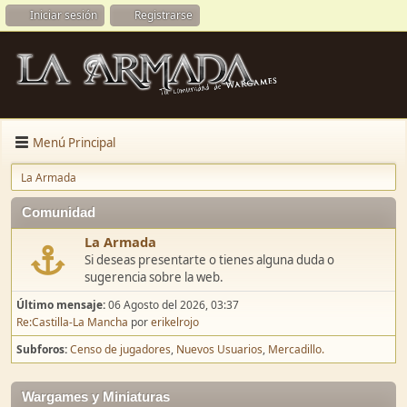
Iniciar sesión
Registrarse
Menú Principal
La Armada
Comunidad
La Armada
Si deseas presentarte o tienes alguna duda o
sugerencia sobre la web.
Último mensaje:
06 Agosto del 2026, 03:37
Re:Castilla-La Mancha
por
erikelrojo
Subforos
Censo de jugadores
Nuevos Usuarios
Mercadillo.
Wargames y Miniaturas