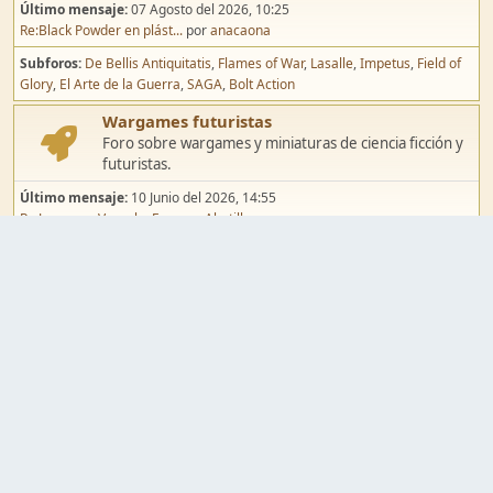
Último mensaje:
07 Agosto del 2026, 10:25
Re:Black Powder en plást...
por
anacaona
Subforos
De Bellis Antiquitatis
Flames of War
Lasalle
Impetus
Field of
Glory
El Arte de la Guerra
SAGA
Bolt Action
Wargames futuristas
Foro sobre wargames y miniaturas de ciencia ficción y
futuristas.
Último mensaje:
10 Junio del 2026, 14:55
Re:Jugar por Vassal a Ep...
por
Abetillo
Subforos
Warhammer 40.000
Infinity
Epic
Wargames de fantasía
Foro sobre wargames y miniaturas de fantasía.
Último mensaje:
02 Agosto del 2026, 15:49
Re:Campaña de Dracula's ...
por
erikelrojo
Subforos
Warhammer Fantasy
Kings of War
El Señor de los Anillos
Warmaster
Mordheim
Song of Blades
Blood Bowl
Pintura y modelismo