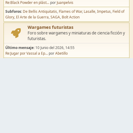
Re:Black Powder en plást...
por
Juanpelvis
Subforos
De Bellis Antiquitatis
Flames of War
Lasalle
Impetus
Field of
Glory
El Arte de la Guerra
SAGA
Bolt Action
Wargames futuristas
Foro sobre wargames y miniaturas de ciencia ficción y
futuristas.
Último mensaje:
10 Junio del 2026, 14:55
Re:Jugar por Vassal a Ep...
por
Abetillo
Subforos
Warhammer 40.000
Infinity
Epic
Wargames de fantasía
Foro sobre wargames y miniaturas de fantasía.
Último mensaje:
02 Agosto del 2026, 15:49
Re:Campaña de Dracula's ...
por
erikelrojo
Subforos
Warhammer Fantasy
Kings of War
El Señor de los Anillos
Warmaster
Mordheim
Song of Blades
Blood Bowl
Pintura y modelismo
Taller