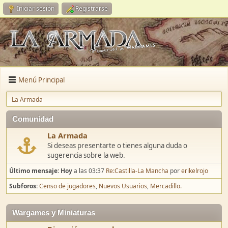
Iniciar sesión
Registrarse
Menú Principal
La Armada
Comunidad
La Armada
Si deseas presentarte o tienes alguna duda o
sugerencia sobre la web.
Último mensaje:
Hoy
a las 03:37
Re:Castilla-La Mancha
por
erikelrojo
Subforos
Censo de jugadores
Nuevos Usuarios
Mercadillo.
Wargames y Miniaturas