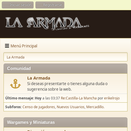
Iniciar sesión
Registrarse
Menú Principal
La Armada
Comunidad
La Armada
Si deseas presentarte o tienes alguna duda o
sugerencia sobre la web.
Último mensaje:
Hoy
a las 03:37
Re:Castilla-La Mancha
por
erikelrojo
Subforos
Censo de jugadores
Nuevos Usuarios
Mercadillo.
Wargames y Miniaturas