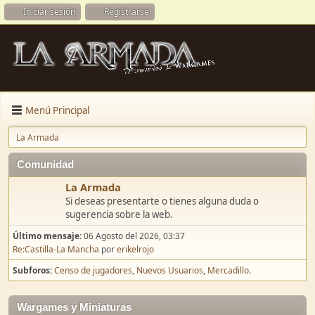
Iniciar sesión
Registrarse
Menú Principal
La Armada
Comunidad
La Armada
Si deseas presentarte o tienes alguna duda o
sugerencia sobre la web.
Último mensaje:
06 Agosto del 2026, 03:37
Re:Castilla-La Mancha
por
erikelrojo
Subforos
Censo de jugadores
Nuevos Usuarios
Mercadillo.
Wargames y Miniaturas