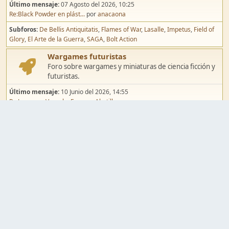
Último mensaje:
07 Agosto del 2026, 10:25
Re:Black Powder en plást...
por
anacaona
Subforos
De Bellis Antiquitatis
Flames of War
Lasalle
Impetus
Field of
Glory
El Arte de la Guerra
SAGA
Bolt Action
Wargames futuristas
Foro sobre wargames y miniaturas de ciencia ficción y
futuristas.
Último mensaje:
10 Junio del 2026, 14:55
Re:Jugar por Vassal a Ep...
por
Abetillo
Subforos
Warhammer 40.000
Infinity
Epic
Wargames de fantasía
Foro sobre wargames y miniaturas de fantasía.
Último mensaje:
02 Agosto del 2026, 15:49
Re:Campaña de Dracula's ...
por
erikelrojo
Subforos
Warhammer Fantasy
Kings of War
El Señor de los Anillos
Warmaster
Mordheim
Song of Blades
Blood Bowl
Pintura y modelismo