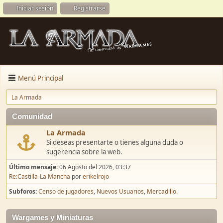
Iniciar sesión
Registrarse
Menú Principal
La Armada
Comunidad
La Armada
Si deseas presentarte o tienes alguna duda o
sugerencia sobre la web.
Último mensaje:
06 Agosto del 2026, 03:37
Re:Castilla-La Mancha
por
erikelrojo
Subforos
Censo de jugadores
Nuevos Usuarios
Mercadillo.
Wargames y Miniaturas