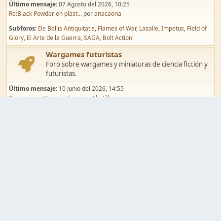
Último mensaje:
07 Agosto del 2026, 10:25
Re:Black Powder en plást...
por
anacaona
Subforos
De Bellis Antiquitatis
Flames of War
Lasalle
Impetus
Field of
Glory
El Arte de la Guerra
SAGA
Bolt Action
Wargames futuristas
Foro sobre wargames y miniaturas de ciencia ficción y
futuristas.
Último mensaje:
10 Junio del 2026, 14:55
Re:Jugar por Vassal a Ep...
por
Abetillo
Subforos
Warhammer 40.000
Infinity
Epic
Wargames de fantasía
Foro sobre wargames y miniaturas de fantasía.
Último mensaje:
02 Agosto del 2026, 15:49
Re:Campaña de Dracula's ...
por
erikelrojo
Subforos
Warhammer Fantasy
Kings of War
El Señor de los Anillos
Warmaster
Mordheim
Song of Blades
Blood Bowl
Pintura y modelismo