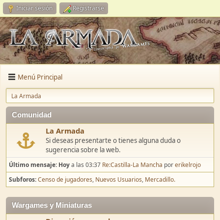
Iniciar sesión
Registrarse
Menú Principal
La Armada
Comunidad
La Armada
Si deseas presentarte o tienes alguna duda o
sugerencia sobre la web.
Último mensaje:
Hoy
a las 03:37
Re:Castilla-La Mancha
por
erikelrojo
Subforos
Censo de jugadores
Nuevos Usuarios
Mercadillo.
Wargames y Miniaturas