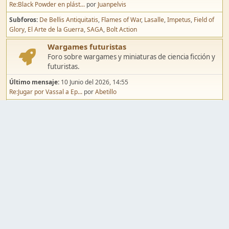
Re:Black Powder en plást...
por
Juanpelvis
Subforos
De Bellis Antiquitatis
Flames of War
Lasalle
Impetus
Field of
Glory
El Arte de la Guerra
SAGA
Bolt Action
Wargames futuristas
Foro sobre wargames y miniaturas de ciencia ficción y
futuristas.
Último mensaje:
10 Junio del 2026, 14:55
Re:Jugar por Vassal a Ep...
por
Abetillo
Subforos
Warhammer 40.000
Infinity
Epic
Wargames de fantasía
Foro sobre wargames y miniaturas de fantasía.
Último mensaje:
02 Agosto del 2026, 15:49
Re:Campaña de Dracula's ...
por
erikelrojo
Subforos
Warhammer Fantasy
Kings of War
El Señor de los Anillos
Warmaster
Mordheim
Song of Blades
Blood Bowl
Pintura y modelismo
Taller