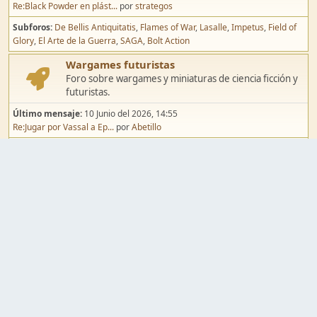
Re:Black Powder en plást...
por
strategos
Subforos
De Bellis Antiquitatis
Flames of War
Lasalle
Impetus
Field of
Glory
El Arte de la Guerra
SAGA
Bolt Action
Wargames futuristas
Foro sobre wargames y miniaturas de ciencia ficción y
futuristas.
Último mensaje:
10 Junio del 2026, 14:55
Re:Jugar por Vassal a Ep...
por
Abetillo
Subforos
Warhammer 40.000
Infinity
Epic
Wargames de fantasía
Foro sobre wargames y miniaturas de fantasía.
Último mensaje:
02 Agosto del 2026, 15:49
Re:Campaña de Dracula's ...
por
erikelrojo
Subforos
Warhammer Fantasy
Kings of War
El Señor de los Anillos
Warmaster
Mordheim
Song of Blades
Blood Bowl
Pintura y modelismo
Taller