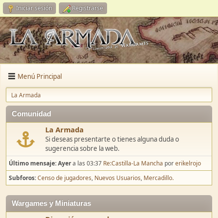
Iniciar sesión
Registrarse
Menú Principal
La Armada
Comunidad
La Armada
Si deseas presentarte o tienes alguna duda o
sugerencia sobre la web.
Último mensaje:
Ayer
a las 03:37
Re:Castilla-La Mancha
por
erikelrojo
Subforos
Censo de jugadores
Nuevos Usuarios
Mercadillo.
Wargames y Miniaturas