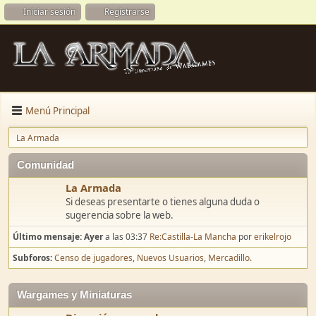
Iniciar sesión
Registrarse
Menú Principal
La Armada
Comunidad
La Armada
Si deseas presentarte o tienes alguna duda o
sugerencia sobre la web.
Último mensaje:
Ayer
a las 03:37
Re:Castilla-La Mancha
por
erikelrojo
Subforos
Censo de jugadores
Nuevos Usuarios
Mercadillo.
Wargames y Miniaturas