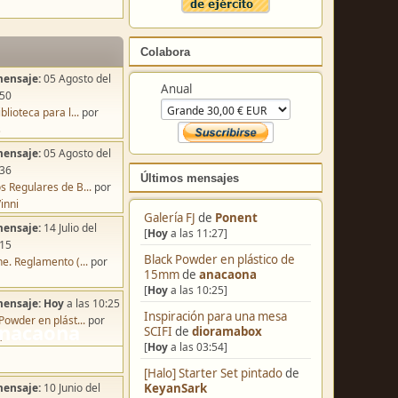
Colabora
mensaje:
05 Agosto del
Anual
:50
blioteca para l...
por
s
mensaje:
05 Agosto del
:36
Últimos mensajes
s Regulares de B...
por
inni
Galería FJ
de
Ponent
mensaje:
14 Julio del
[
Hoy
a las 11:27]
:15
Black Powder en plástico de
e. Reglamento (...
por
15mm
de
anacaona
[
Hoy
a las 10:25]
mensaje:
Hoy
a las 10:25
Inspiración para una mesa
Powder en plást...
por
SCIFI
de
dioramabox
a
[
Hoy
a las 03:54]
[Halo] Starter Set pintado
de
KeyanSark
mensaje:
10 Junio del