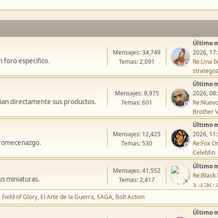
Último 
Mensajes: 34,749
2026, 17
 foro especifico.
Temas: 2,091
Re:Una bi
stratego
Último 
Mensajes: 8,975
2026, 08
ñan directamente sus productos.
Temas: 601
Re:Nuevo
Brother V
Último 
Mensajes: 12,425
2026, 11
icromecenazgo.
Temas: 530
Re:Fox On
Celebfin
Último 
Mensajes: 41,552
Re:Black 
us miniaturas.
Temas: 2,417
anacaon
Field of Glory
El Arte de la Guerra
SAGA
Bolt Action
Último 