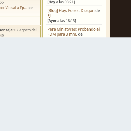
[
Hoy
a las 03:21]
:55
por Vassal a Ep...
por
[Blog] Hoy: Forest Dragon
de
FJ
[
Ayer
a las 18:13]
Pera Miniatvres: Probando el
mensaje:
02 Agosto del
FDM para 3 mm.
de
:49
Juanpelvis
ña de Dracula's ...
por
[
Ayer
a las 10:03]
o
Castilla-La Mancha
de
erikelrojo
[
Ayer
a las 03:37]
Un reality de pintores de
miniaturas
de
strategos
mensaje:
Hoy
a las 03:54
[05 Agosto del 2026, 19:17]
ación para una ...
por
box
¿Qué estáis pintando? 2.0
de
Luis Mena
[05 Agosto del 2026, 18:32]
mensaje:
Hoy
a las 11:27
a FJ
por
Ponent
Una biblioteca para los
wargames
de
strategos
mensaje:
15 Octubre del
[05 Agosto del 2026, 17:50]
:22
Nuevos Regulares de Brother
oncurso de Esce...
por