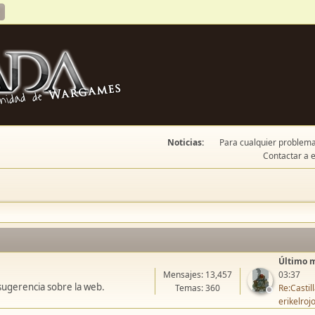
Noticias:
Para cualquier problema 
Contactar a e
Último 
Mensajes: 13,457
03:37
sugerencia sobre la web.
Temas: 360
Re:Casti
erikelroj