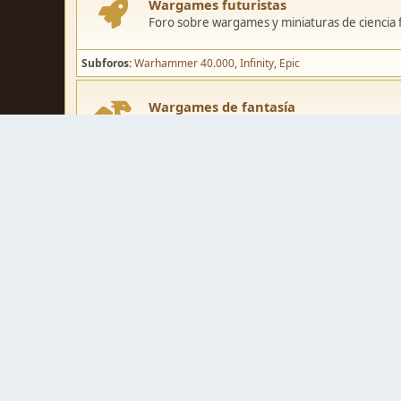
Wargames futuristas
Foro sobre wargames y miniaturas de ciencia fi
Subforos
Warhammer 40.000
Infinity
Epic
Wargames de fantasía
Foro sobre wargames y miniaturas de fantasía
Subforos
Warhammer Fantasy
Kings of War
El Señor de los Ani
Pintura y modelismo
Taller
Foro de modelismo, técnicas de pintura y crea
Galerías de usuarios
Espacio para mostrar los trabajos de pintura o 
Concursos y actividades
Zona de concursos de pintura y actividades var