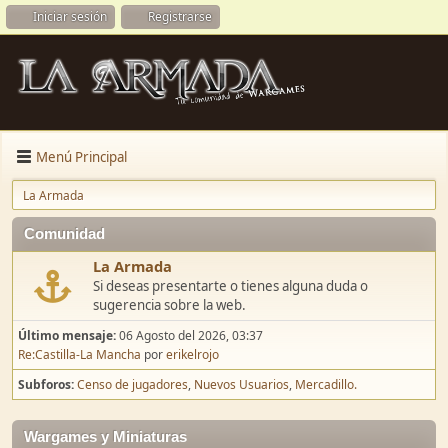
Iniciar sesión
Registrarse
Menú Principal
La Armada
Comunidad
La Armada
Si deseas presentarte o tienes alguna duda o
sugerencia sobre la web.
Último mensaje:
06 Agosto del 2026, 03:37
Re:Castilla-La Mancha
por
erikelrojo
Subforos
Censo de jugadores
Nuevos Usuarios
Mercadillo.
Wargames y Miniaturas