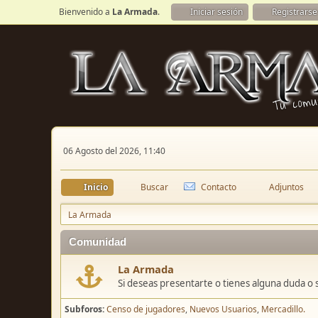
Bienvenido a
La Armada
.
Iniciar sesión
Registrarse
06 Agosto del 2026, 11:40
Inicio
Buscar
Contacto
Adjuntos
La Armada
Comunidad
La Armada
Si deseas presentarte o tienes alguna duda o 
Subforos
Censo de jugadores
Nuevos Usuarios
Mercadillo.