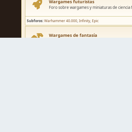
Wargames futuristas
Foro sobre wargames y miniaturas de ciencia fi
Subforos
Warhammer 40.000
Infinity
Epic
Wargames de fantasía
Foro sobre wargames y miniaturas de fantasía
Subforos
Warhammer Fantasy
Kings of War
El Señor de los Ani
Pintura y modelismo
Taller
Foro de modelismo, técnicas de pintura y crea
Galerías de usuarios
Espacio para mostrar los trabajos de pintura o 
Concursos y actividades
Zona de concursos de pintura y actividades var