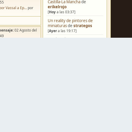
Castilla-La Mancha
de
:55
erikelrojo
por Vassal a Ep...
por
[
Hoy
a las 03:37]
Un reality de pintores de
miniaturas
de
strategos
mensaje:
02 Agosto del
[
Ayer
a las 19:17]
:49
¿Qué estáis pintando? 2.0
de
ña de Dracula's ...
por
Luis Mena
o
[
Ayer
a las 18:32]
Una biblioteca para los
wargames
de
strategos
[
Ayer
a las 17:50]
Black Powder en plástico de
mensaje:
Hoy
a las 10:03
15mm
de
Juanpelvis
iniatvres: Prob...
por
[
Ayer
a las 17:17]
s
Nuevos Regulares de Brother
mensaje:
Hoy
a las 09:50
Vinni - 2
de
Brother Vinni
 Hoy: Forest Dr...
por
[
Ayer
a las 08:36]
o
Saludos a todos
de
Espartano
mensaje:
15 Octubre del
[04 Agosto del 2026, 11:20]
:22
Hola de nuevo
de
Dumagul
oncurso de Esce...
por