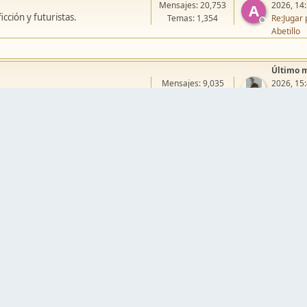
Mensajes: 20,753
2026, 14
A
cción y futuristas.
Temas: 1,354
Re:Jugar 
Abetillo
Último 
Mensajes: 9,035
2026, 15
.
Temas: 429
Re:Campa
erikelroj
llos
Warmaster
Mordheim
Song of Blades
Blood Bowl
Último 
Mensajes: 79,543
J
Re:Pera M
ción de escenografía.
Temas: 4,071
Juanpelvi
Último 
Mensajes: 22,030
Re:[Blog]
galerías.
Temas: 180
mukitaur
Último 
Mensajes: 5,381
2024, 03
ias.
Temas: 158
Re:VIII C