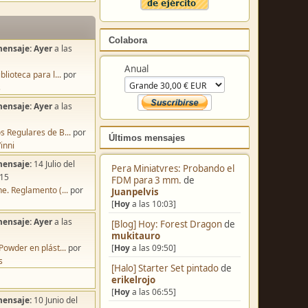
Colabora
mensaje:
Ayer
a las
Anual
blioteca para l...
por
s
mensaje:
Ayer
a las
s Regulares de B...
por
Últimos mensajes
inni
mensaje:
14 Julio del
Pera Miniatvres: Probando el
:15
FDM para 3 mm.
de
e. Reglamento (...
por
Juanpelvis
[
Hoy
a las 10:03]
mensaje:
Ayer
a las
[Blog] Hoy: Forest Dragon
de
mukitauro
[
Hoy
a las 09:50]
Powder en plást...
por
s
[Halo] Starter Set pintado
de
erikelrojo
[
Hoy
a las 06:55]
mensaje:
10 Junio del