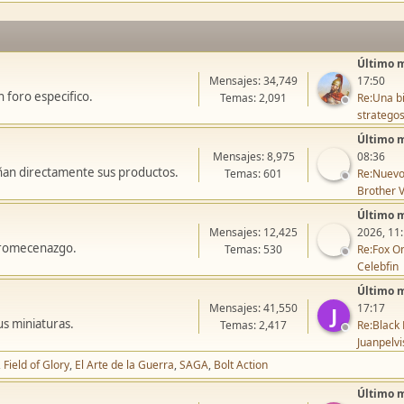
Último 
Mensajes: 34,749
17:50
 foro especifico.
Temas: 2,091
Re:Una bi
stratego
Último 
Mensajes: 8,975
08:36
ñan directamente sus productos.
Temas: 601
Re:Nuevo
Brother V
Último 
Mensajes: 12,425
2026, 11
icromecenazgo.
Temas: 530
Re:Fox On
Celebfin
Último 
Mensajes: 41,550
17:17
J
us miniaturas.
Temas: 2,417
Re:Black 
Juanpelvi
Field of Glory
El Arte de la Guerra
SAGA
Bolt Action
Último 