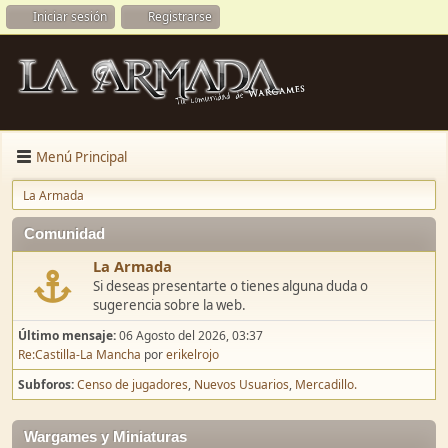
Iniciar sesión
Registrarse
Menú Principal
La Armada
Comunidad
La Armada
Si deseas presentarte o tienes alguna duda o
sugerencia sobre la web.
Último mensaje:
06 Agosto del 2026, 03:37
Re:Castilla-La Mancha
por
erikelrojo
Subforos
Censo de jugadores
Nuevos Usuarios
Mercadillo.
Wargames y Miniaturas