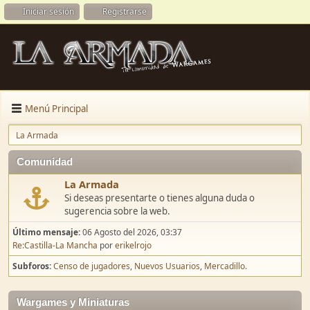
Iniciar sesión
Registrarse
Menú Principal
La Armada
Comunidad
La Armada
Si deseas presentarte o tienes alguna duda o
sugerencia sobre la web.
Último mensaje:
06 Agosto del 2026, 03:37
Re:Castilla-La Mancha
por
erikelrojo
Subforos
Censo de jugadores
Nuevos Usuarios
Mercadillo.
Wargames y Miniaturas