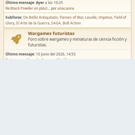
Último mensaje:
Ayer
a las 10:25
Re:Black Powder en plást...
por
anacaona
Subforos
De Bellis Antiquitatis
Flames of War
Lasalle
Impetus
Field of
Glory
El Arte de la Guerra
SAGA
Bolt Action
Wargames futuristas
Foro sobre wargames y miniaturas de ciencia ficción y
futuristas.
Último mensaje:
10 Junio del 2026, 14:55
Re:Jugar por Vassal a Ep...
por
Abetillo
Subforos
Warhammer 40.000
Infinity
Epic
Wargames de fantasía
Foro sobre wargames y miniaturas de fantasía.
Último mensaje:
02 Agosto del 2026, 15:49
Re:Campaña de Dracula's ...
por
erikelrojo
Subforos
Warhammer Fantasy
Kings of War
El Señor de los Anillos
Warmaster
Mordheim
Song of Blades
Blood Bowl
Pintura y modelismo