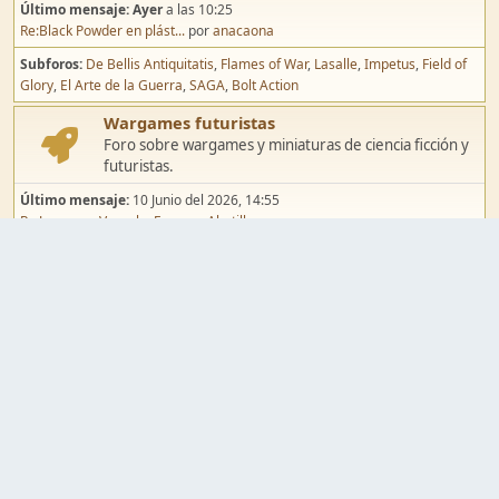
Último mensaje:
Ayer
a las 10:25
Re:Black Powder en plást...
por
anacaona
Subforos
De Bellis Antiquitatis
Flames of War
Lasalle
Impetus
Field of
Glory
El Arte de la Guerra
SAGA
Bolt Action
Wargames futuristas
Foro sobre wargames y miniaturas de ciencia ficción y
futuristas.
Último mensaje:
10 Junio del 2026, 14:55
Re:Jugar por Vassal a Ep...
por
Abetillo
Subforos
Warhammer 40.000
Infinity
Epic
Wargames de fantasía
Foro sobre wargames y miniaturas de fantasía.
Último mensaje:
02 Agosto del 2026, 15:49
Re:Campaña de Dracula's ...
por
erikelrojo
Subforos
Warhammer Fantasy
Kings of War
El Señor de los Anillos
Warmaster
Mordheim
Song of Blades
Blood Bowl
Pintura y modelismo