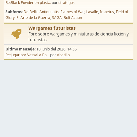
Re:Black Powder en plást...
por
strategos
Subforos
De Bellis Antiquitatis
Flames of War
Lasalle
Impetus
Field of
Glory
El Arte de la Guerra
SAGA
Bolt Action
Wargames futuristas
Foro sobre wargames y miniaturas de ciencia ficción y
futuristas.
Último mensaje:
10 Junio del 2026, 14:55
Re:Jugar por Vassal a Ep...
por
Abetillo
Subforos
Warhammer 40.000
Infinity
Epic
Wargames de fantasía
Foro sobre wargames y miniaturas de fantasía.
Último mensaje:
02 Agosto del 2026, 15:49
Re:Campaña de Dracula's ...
por
erikelrojo
Subforos
Warhammer Fantasy
Kings of War
El Señor de los Anillos
Warmaster
Mordheim
Song of Blades
Blood Bowl
Pintura y modelismo
Taller