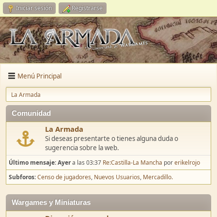
Iniciar sesión
Registrarse
Menú Principal
La Armada
Comunidad
La Armada
Si deseas presentarte o tienes alguna duda o
sugerencia sobre la web.
Último mensaje:
Ayer
a las 03:37
Re:Castilla-La Mancha
por
erikelrojo
Subforos
Censo de jugadores
Nuevos Usuarios
Mercadillo.
Wargames y Miniaturas