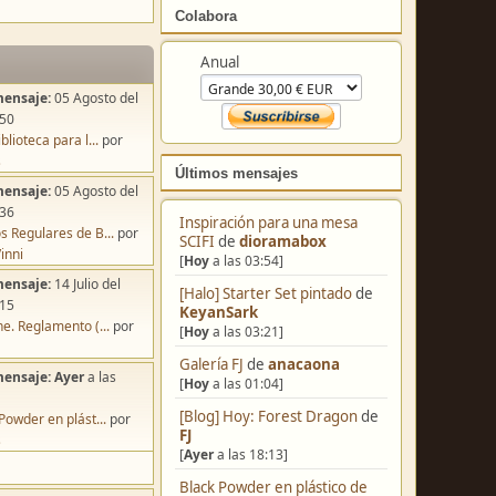
Colabora
mensaje:
05 Agosto del
Anual
:50
blioteca para l...
por
s
mensaje:
05 Agosto del
:36
Últimos mensajes
s Regulares de B...
por
inni
Inspiración para una mesa
mensaje:
14 Julio del
SCIFI
de
dioramabox
:15
[
Hoy
a las 03:54]
e. Reglamento (...
por
[Halo] Starter Set pintado
de
KeyanSark
mensaje:
Ayer
a las
[
Hoy
a las 03:21]
Galería FJ
de
anacaona
Powder en plást...
por
[
Hoy
a las 01:04]
s
[Blog] Hoy: Forest Dragon
de
FJ