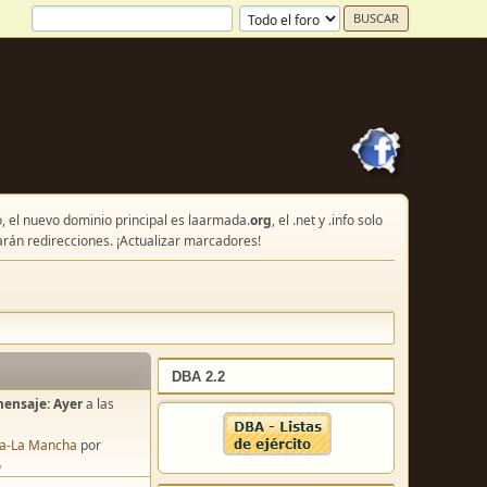
, el nuevo dominio principal es laarmada.
org
, el .net y .info solo
arán redirecciones. ¡Actualizar marcadores!
DBA 2.2
mensaje:
Ayer
a las
lla-La Mancha
por
o