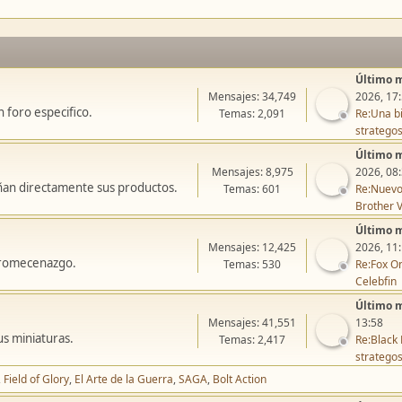
Último 
Mensajes: 34,749
2026, 17
 foro especifico.
Temas: 2,091
Re:Una bi
stratego
Último 
Mensajes: 8,975
2026, 08
ñan directamente sus productos.
Temas: 601
Re:Nuevo
Brother V
Último 
Mensajes: 12,425
2026, 11
icromecenazgo.
Temas: 530
Re:Fox On
Celebfin
Último 
Mensajes: 41,551
13:58
us miniaturas.
Temas: 2,417
Re:Black 
stratego
Field of Glory
El Arte de la Guerra
SAGA
Bolt Action