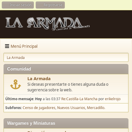
Iniciar sesión
Registrarse
Menú Principal
La Armada
Comunidad
La Armada
Si deseas presentarte o tienes alguna duda o
sugerencia sobre la web.
Último mensaje:
Hoy
a las 03:37
Re:Castilla-La Mancha
por
erikelrojo
Subforos
Censo de jugadores
Nuevos Usuarios
Mercadillo.
Wargames y Miniaturas