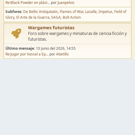
Re:Black Powder en plást...
por
Juanpelvis
Subforos
De Bellis Antiquitatis
Flames of War
Lasalle
Impetus
Field of
Glory
El Arte de la Guerra
SAGA
Bolt Action
Wargames futuristas
Foro sobre wargames y miniaturas de ciencia ficción y
futuristas.
Último mensaje:
10 Junio del 2026, 14:55
Re:Jugar por Vassal a Ep...
por
Abetillo
Subforos
Warhammer 40.000
Infinity
Epic
Wargames de fantasía
Foro sobre wargames y miniaturas de fantasía.
Último mensaje:
02 Agosto del 2026, 15:49
Re:Campaña de Dracula's ...
por
erikelrojo
Subforos
Warhammer Fantasy
Kings of War
El Señor de los Anillos
Warmaster
Mordheim
Song of Blades
Blood Bowl
Pintura y modelismo
Taller