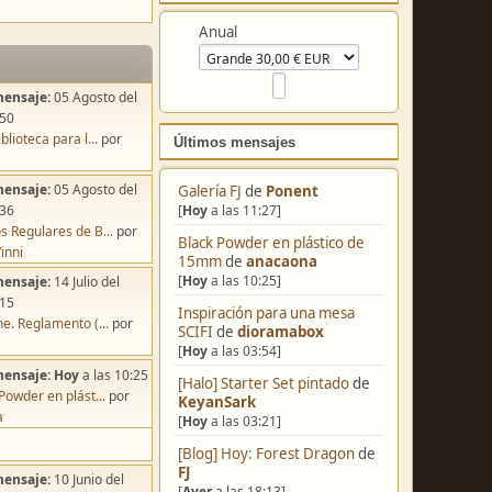
Colabora
mensaje:
05 Agosto del
Anual
:50
blioteca para l...
por
s
mensaje:
05 Agosto del
:36
Últimos mensajes
s Regulares de B...
por
inni
Galería FJ
de
Ponent
mensaje:
14 Julio del
[
Hoy
a las 11:27]
:15
Black Powder en plástico de
e. Reglamento (...
por
15mm
de
anacaona
[
Hoy
a las 10:25]
mensaje:
Hoy
a las 10:25
Inspiración para una mesa
Powder en plást...
por
SCIFI
de
dioramabox
a
[
Hoy
a las 03:54]
[Halo] Starter Set pintado
de
KeyanSark
mensaje:
10 Junio del