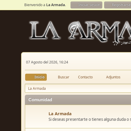
Bienvenido a
La Armada
.
Iniciar sesión
Registrarse
07 Agosto del 2026, 16:24
Inicio
Buscar
Contacto
Adjuntos
La Armada
Comunidad
La Armada
Si deseas presentarte o tienes alguna duda o 