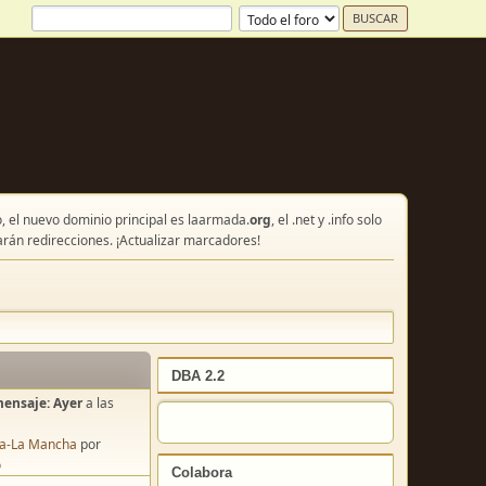
, el nuevo dominio principal es laarmada.
org
, el .net y .info solo
arán redirecciones. ¡Actualizar marcadores!
DBA 2.2
mensaje:
Ayer
a las
lla-La Mancha
por
o