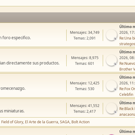
Último 
Mensajes: 34,749
2026, 17
 foro especifico.
Temas: 2,091
Re:Una bi
stratego
Último 
Mensajes: 8,975
2026, 08
ñan directamente sus productos.
Temas: 601
Re:Nuevo
Brother V
Último 
Mensajes: 12,425
2026, 11
icromecenazgo.
Temas: 530
Re:Fox On
Celebfin
Último 
Mensajes: 41,552
Re:Black 
us miniaturas.
Temas: 2,417
anacaon
Field of Glory
El Arte de la Guerra
SAGA
Bolt Action
Último 