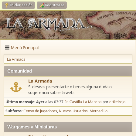
Iniciar sesión
Registrarse
Menú Principal
La Armada
Comunidad
La Armada
Si deseas presentarte o tienes alguna duda o
sugerencia sobre la web.
Último mensaje:
Ayer
a las 03:37
Re:Castilla-La Mancha
por
erikelrojo
Subforos
Censo de jugadores
Nuevos Usuarios
Mercadillo.
Wargames y Miniaturas