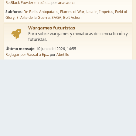
Re:Black Powder en plást...
por
anacaona
Subforos
De Bellis Antiquitatis
Flames of War
Lasalle
Impetus
Field of
Glory
El Arte de la Guerra
SAGA
Bolt Action
Wargames futuristas
Foro sobre wargames y miniaturas de ciencia ficción y
futuristas.
Último mensaje:
10 Junio del 2026, 14:55
Re:Jugar por Vassal a Ep...
por
Abetillo
Subforos
Warhammer 40.000
Infinity
Epic
Wargames de fantasía
Foro sobre wargames y miniaturas de fantasía.
Último mensaje:
02 Agosto del 2026, 15:49
Re:Campaña de Dracula's ...
por
erikelrojo
Subforos
Warhammer Fantasy
Kings of War
El Señor de los Anillos
Warmaster
Mordheim
Song of Blades
Blood Bowl
Pintura y modelismo
Taller