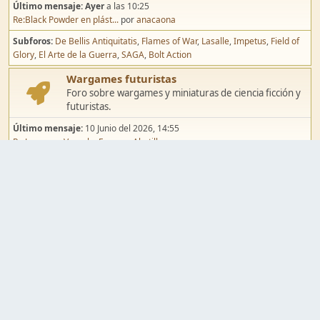
Último mensaje:
Ayer
a las 10:25
Re:Black Powder en plást...
por
anacaona
Subforos
De Bellis Antiquitatis
Flames of War
Lasalle
Impetus
Field of
Glory
El Arte de la Guerra
SAGA
Bolt Action
Wargames futuristas
Foro sobre wargames y miniaturas de ciencia ficción y
futuristas.
Último mensaje:
10 Junio del 2026, 14:55
Re:Jugar por Vassal a Ep...
por
Abetillo
Subforos
Warhammer 40.000
Infinity
Epic
Wargames de fantasía
Foro sobre wargames y miniaturas de fantasía.
Último mensaje:
02 Agosto del 2026, 15:49
Re:Campaña de Dracula's ...
por
erikelrojo
Subforos
Warhammer Fantasy
Kings of War
El Señor de los Anillos
Warmaster
Mordheim
Song of Blades
Blood Bowl
Pintura y modelismo