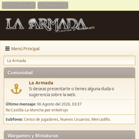
Iniciar sesión
Registrarse
Menú Principal
La Armada
Comunidad
La Armada
Si deseas presentarte o tienes alguna duda o
sugerencia sobre la web.
Último mensaje:
06 Agosto del 2026, 03:37
Re:Castilla-La Mancha
por
erikelrojo
Subforos
Censo de jugadores
Nuevos Usuarios
Mercadillo.
Wargames y Miniaturas