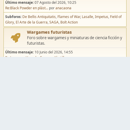
Último mensaje:
07 Agosto del 2026, 10:25
Re:Black Powder en plást...
por
anacaona
Subforos
De Bellis Antiquitatis
Flames of War
Lasalle
Impetus
Field of
Glory
El Arte de la Guerra
SAGA
Bolt Action
Wargames futuristas
Foro sobre wargames y miniaturas de ciencia ficción y
futuristas.
Último mensaje:
10 Junio del 2026, 14:55
Re:Jugar por Vassal a Ep...
por
Abetillo
Subforos
Warhammer 40.000
Infinity
Epic
Wargames de fantasía
Foro sobre wargames y miniaturas de fantasía.
Último mensaje:
02 Agosto del 2026, 15:49
Re:Campaña de Dracula's ...
por
erikelrojo
Subforos
Warhammer Fantasy
Kings of War
El Señor de los Anillos
Warmaster
Mordheim
Song of Blades
Blood Bowl
Pintura y modelismo