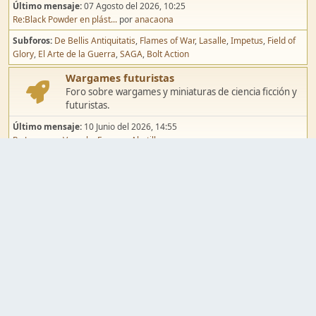
Último mensaje:
07 Agosto del 2026, 10:25
Re:Black Powder en plást...
por
anacaona
Subforos
De Bellis Antiquitatis
Flames of War
Lasalle
Impetus
Field of
Glory
El Arte de la Guerra
SAGA
Bolt Action
Wargames futuristas
Foro sobre wargames y miniaturas de ciencia ficción y
futuristas.
Último mensaje:
10 Junio del 2026, 14:55
Re:Jugar por Vassal a Ep...
por
Abetillo
Subforos
Warhammer 40.000
Infinity
Epic
Wargames de fantasía
Foro sobre wargames y miniaturas de fantasía.
Último mensaje:
02 Agosto del 2026, 15:49
Re:Campaña de Dracula's ...
por
erikelrojo
Subforos
Warhammer Fantasy
Kings of War
El Señor de los Anillos
Warmaster
Mordheim
Song of Blades
Blood Bowl
Pintura y modelismo