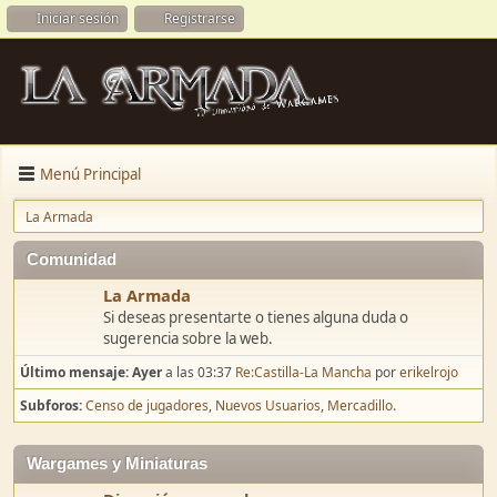
Iniciar sesión
Registrarse
Menú Principal
La Armada
Comunidad
La Armada
Si deseas presentarte o tienes alguna duda o
sugerencia sobre la web.
Último mensaje:
Ayer
a las 03:37
Re:Castilla-La Mancha
por
erikelrojo
Subforos
Censo de jugadores
Nuevos Usuarios
Mercadillo.
Wargames y Miniaturas