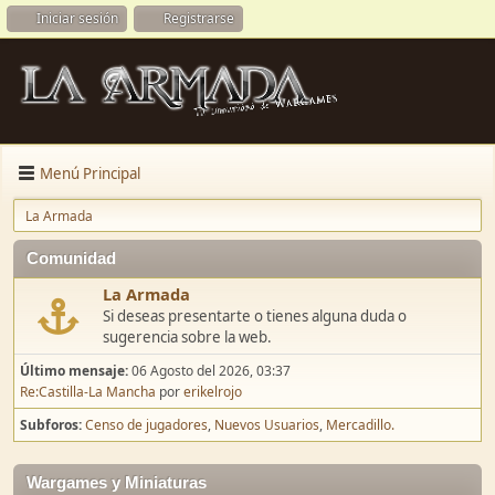
Iniciar sesión
Registrarse
Menú Principal
La Armada
Comunidad
La Armada
Si deseas presentarte o tienes alguna duda o
sugerencia sobre la web.
Último mensaje:
06 Agosto del 2026, 03:37
Re:Castilla-La Mancha
por
erikelrojo
Subforos
Censo de jugadores
Nuevos Usuarios
Mercadillo.
Wargames y Miniaturas