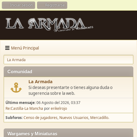
Iniciar sesión
Registrarse
Menú Principal
La Armada
Comunidad
La Armada
Si deseas presentarte o tienes alguna duda o
sugerencia sobre la web.
Último mensaje:
06 Agosto del 2026, 03:37
Re:Castilla-La Mancha
por
erikelrojo
Subforos
Censo de jugadores
Nuevos Usuarios
Mercadillo.
Wargames y Miniaturas