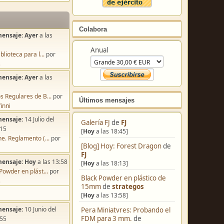
Colabora
mensaje:
Ayer
a las
Anual
blioteca para l...
por
s
mensaje:
Ayer
a las
s Regulares de B...
por
Últimos mensajes
inni
mensaje:
14 Julio del
Galería FJ
de
FJ
:15
[
Hoy
a las 18:45]
e. Reglamento (...
por
[Blog] Hoy: Forest Dragon
de
FJ
mensaje:
Hoy
a las 13:58
[
Hoy
a las 18:13]
Powder en plást...
por
Black Powder en plástico de
s
15mm
de
strategos
[
Hoy
a las 13:58]
mensaje:
10 Junio del
Pera Miniatvres: Probando el
FDM para 3 mm.
de
:55