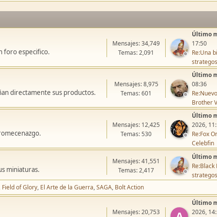
Último 
Mensajes: 34,749
17:50
 foro especifico.
Temas: 2,091
Re:Una bi
stratego
Último 
Mensajes: 8,975
08:36
ñan directamente sus productos.
Temas: 601
Re:Nuevo
Brother V
Último 
Mensajes: 12,425
2026, 11
icromecenazgo.
Temas: 530
Re:Fox On
Celebfin
Último 
Mensajes: 41,551
Re:Black 
us miniaturas.
Temas: 2,417
stratego
Field of Glory
El Arte de la Guerra
SAGA
Bolt Action
Último 
Mensajes: 20,753
2026, 14
A