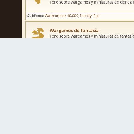
Foro sobre wargames y miniaturas de ciencia fi
Subforos
Warhammer 40.000
Infinity
Epic
Wargames de fantasía
Foro sobre wargames y miniaturas de fantasía
Subforos
Warhammer Fantasy
Kings of War
El Señor de los Ani
Pintura y modelismo
Taller
Foro de modelismo, técnicas de pintura y crea
Galerías de usuarios
Espacio para mostrar los trabajos de pintura o 
Concursos y actividades
Zona de concursos de pintura y actividades var