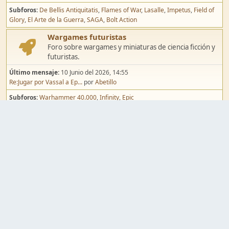
Subforos
De Bellis Antiquitatis
Flames of War
Lasalle
Impetus
Field of
Glory
El Arte de la Guerra
SAGA
Bolt Action
Wargames futuristas
Foro sobre wargames y miniaturas de ciencia ficción y
futuristas.
Último mensaje:
10 Junio del 2026, 14:55
Re:Jugar por Vassal a Ep...
por
Abetillo
Subforos
Warhammer 40.000
Infinity
Epic
Wargames de fantasía
Foro sobre wargames y miniaturas de fantasía.
Último mensaje:
02 Agosto del 2026, 15:49
Re:Campaña de Dracula's ...
por
erikelrojo
Subforos
Warhammer Fantasy
Kings of War
El Señor de los Anillos
Warmaster
Mordheim
Song of Blades
Blood Bowl
Pintura y modelismo
Taller
Foro de modelismo, técnicas de pintura y creación de