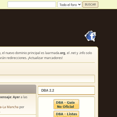
, el nuevo dominio principal es laarmada.
org
, el .net y .info solo
arán redirecciones. ¡Actualizar marcadores!
DBA 2.2
mensaje:
Ayer
a las
lla-La Mancha
por
o