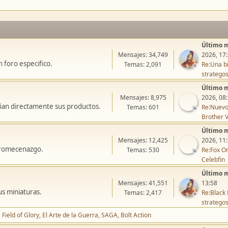
Último 
Mensajes: 34,749
2026, 17
 foro especifico.
Temas: 2,091
Re:Una bi
stratego
Último 
Mensajes: 8,975
2026, 08
ñan directamente sus productos.
Temas: 601
Re:Nuevo
Brother V
Último 
Mensajes: 12,425
2026, 11
icromecenazgo.
Temas: 530
Re:Fox On
Celebfin
Último 
Mensajes: 41,551
13:58
us miniaturas.
Temas: 2,417
Re:Black 
stratego
Field of Glory
El Arte de la Guerra
SAGA
Bolt Action