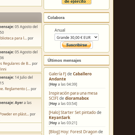
Colabora
mensaje:
05 Agosto del
Anual
:50
blioteca para l...
por
s
mensaje:
05 Agosto del
:36
Últimos mensajes
s Regulares de B...
por
inni
Galería FJ
de
Caballero
mensaje:
14 Julio del
Andante
:15
[
Hoy
a las 04:39]
e. Reglamento (...
por
Inspiración para una mesa
SCIFI
de
dioramabox
mensaje:
Ayer
a las
[
Hoy
a las 03:54]
[Halo] Starter Set pintado
de
Powder en plást...
por
KeyanSark
s
[
Hoy
a las 03:21]
[Blog] Hoy: Forest Dragon
de