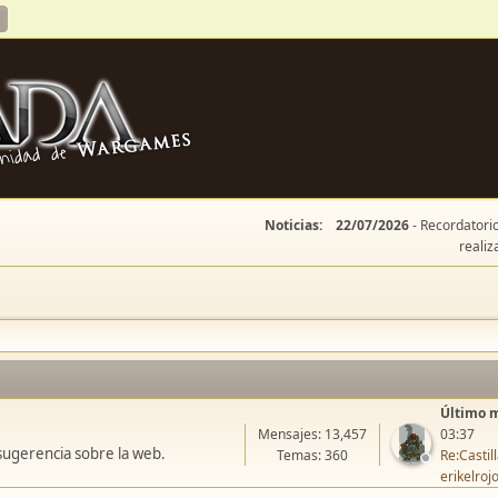
Noticias:
22/07/2026
- Recordatorio
realiz
Último 
Mensajes: 13,457
03:37
sugerencia sobre la web.
Temas: 360
Re:Casti
erikelroj