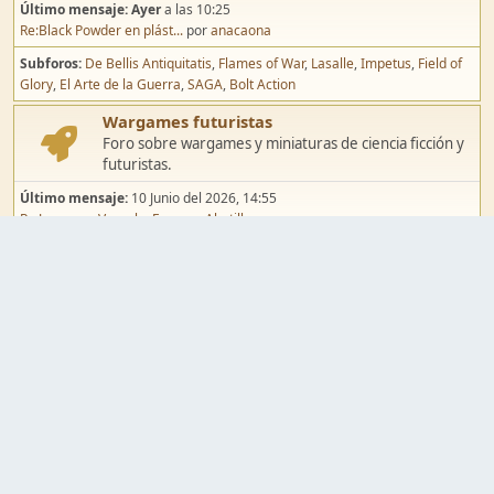
Último mensaje:
Ayer
a las 10:25
Re:Black Powder en plást...
por
anacaona
Subforos
De Bellis Antiquitatis
Flames of War
Lasalle
Impetus
Field of
Glory
El Arte de la Guerra
SAGA
Bolt Action
Wargames futuristas
Foro sobre wargames y miniaturas de ciencia ficción y
futuristas.
Último mensaje:
10 Junio del 2026, 14:55
Re:Jugar por Vassal a Ep...
por
Abetillo
Subforos
Warhammer 40.000
Infinity
Epic
Wargames de fantasía
Foro sobre wargames y miniaturas de fantasía.
Último mensaje:
02 Agosto del 2026, 15:49
Re:Campaña de Dracula's ...
por
erikelrojo
Subforos
Warhammer Fantasy
Kings of War
El Señor de los Anillos
Warmaster
Mordheim
Song of Blades
Blood Bowl
Pintura y modelismo