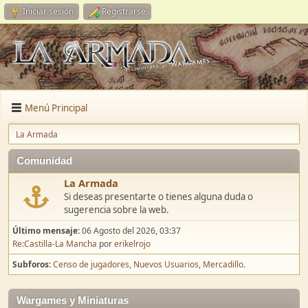
Iniciar sesión
Registrarse
Menú Principal
La Armada
Comunidad
La Armada
Si deseas presentarte o tienes alguna duda o
sugerencia sobre la web.
Último mensaje:
06 Agosto del 2026, 03:37
Re:Castilla-La Mancha
por
erikelrojo
Subforos
Censo de jugadores
Nuevos Usuarios
Mercadillo.
Wargames y Miniaturas