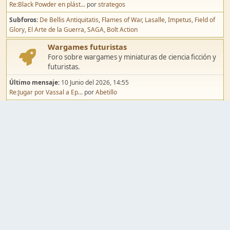
Re:Black Powder en plást...
por
strategos
Subforos
De Bellis Antiquitatis
Flames of War
Lasalle
Impetus
Field of
Glory
El Arte de la Guerra
SAGA
Bolt Action
Wargames futuristas
Foro sobre wargames y miniaturas de ciencia ficción y
futuristas.
Último mensaje:
10 Junio del 2026, 14:55
Re:Jugar por Vassal a Ep...
por
Abetillo
Subforos
Warhammer 40.000
Infinity
Epic
Wargames de fantasía
Foro sobre wargames y miniaturas de fantasía.
Último mensaje:
02 Agosto del 2026, 15:49
Re:Campaña de Dracula's ...
por
erikelrojo
Subforos
Warhammer Fantasy
Kings of War
El Señor de los Anillos
Warmaster
Mordheim
Song of Blades
Blood Bowl
Pintura y modelismo
Taller