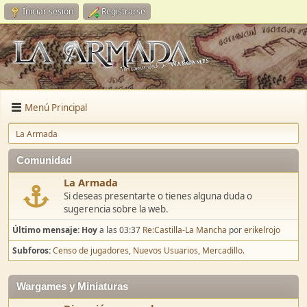
Iniciar sesión
Registrarse
Menú Principal
La Armada
Comunidad
La Armada
Si deseas presentarte o tienes alguna duda o
sugerencia sobre la web.
Último mensaje:
Hoy
a las 03:37
Re:Castilla-La Mancha
por
erikelrojo
Subforos
Censo de jugadores
Nuevos Usuarios
Mercadillo.
Wargames y Miniaturas