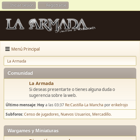
Iniciar sesión
Registrarse
Menú Principal
La Armada
Comunidad
La Armada
Si deseas presentarte o tienes alguna duda o
sugerencia sobre la web.
Último mensaje:
Hoy
a las 03:37
Re:Castilla-La Mancha
por
erikelrojo
Subforos
Censo de jugadores
Nuevos Usuarios
Mercadillo.
Wargames y Miniaturas