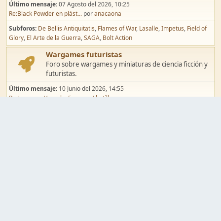
Último mensaje:
07 Agosto del 2026, 10:25
Re:Black Powder en plást...
por
anacaona
Subforos
De Bellis Antiquitatis
Flames of War
Lasalle
Impetus
Field of
Glory
El Arte de la Guerra
SAGA
Bolt Action
Wargames futuristas
Foro sobre wargames y miniaturas de ciencia ficción y
futuristas.
Último mensaje:
10 Junio del 2026, 14:55
Re:Jugar por Vassal a Ep...
por
Abetillo
Subforos
Warhammer 40.000
Infinity
Epic
Wargames de fantasía
Foro sobre wargames y miniaturas de fantasía.
Último mensaje:
02 Agosto del 2026, 15:49
Re:Campaña de Dracula's ...
por
erikelrojo
Subforos
Warhammer Fantasy
Kings of War
El Señor de los Anillos
Warmaster
Mordheim
Song of Blades
Blood Bowl
Pintura y modelismo