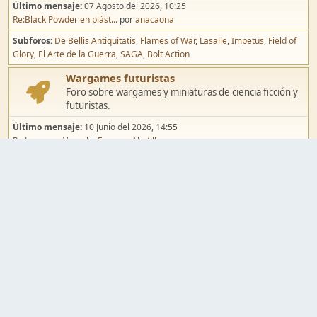
Último mensaje:
07 Agosto del 2026, 10:25
Re:Black Powder en plást...
por
anacaona
Subforos
De Bellis Antiquitatis
Flames of War
Lasalle
Impetus
Field of
Glory
El Arte de la Guerra
SAGA
Bolt Action
Wargames futuristas
Foro sobre wargames y miniaturas de ciencia ficción y
futuristas.
Último mensaje:
10 Junio del 2026, 14:55
Re:Jugar por Vassal a Ep...
por
Abetillo
Subforos
Warhammer 40.000
Infinity
Epic
Wargames de fantasía
Foro sobre wargames y miniaturas de fantasía.
Último mensaje:
02 Agosto del 2026, 15:49
Re:Campaña de Dracula's ...
por
erikelrojo
Subforos
Warhammer Fantasy
Kings of War
El Señor de los Anillos
Warmaster
Mordheim
Song of Blades
Blood Bowl
Pintura y modelismo