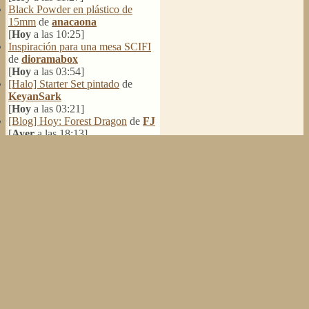
Black Powder en plástico de
15mm
de
anacaona
[
Hoy
a las 10:25]
Inspiración para una mesa SCIFI
de
dioramabox
[
Hoy
a las 03:54]
[Halo] Starter Set pintado
de
KeyanSark
[
Hoy
a las 03:21]
[Blog] Hoy: Forest Dragon
de
FJ
[
Ayer
a las 18:13]
Pera Miniatvres: Probando el
FDM para 3 mm.
de
Juanpelvis
[
Ayer
a las 10:03]
Castilla-La Mancha
de
erikelrojo
[
Ayer
a las 03:37]
Un reality de pintores de
miniaturas
de
strategos
[05 Agosto del 2026, 19:17]
¿Qué estáis pintando? 2.0
de
Luis
Mena
[05 Agosto del 2026, 18:32]
Una biblioteca para los wargames
de
strategos
[05 Agosto del 2026, 17:50]