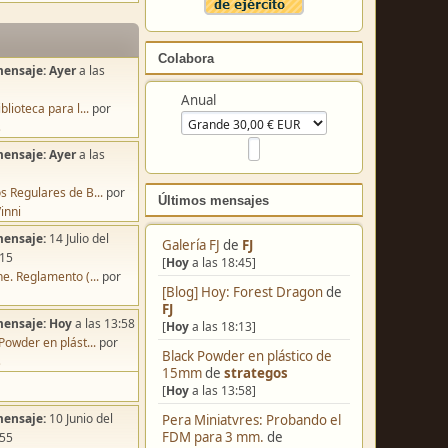
Colabora
mensaje:
Ayer
a las
Anual
blioteca para l...
por
s
mensaje:
Ayer
a las
s Regulares de B...
por
Últimos mensajes
inni
mensaje:
14 Julio del
Galería FJ
de
FJ
:15
[
Hoy
a las 18:45]
e. Reglamento (...
por
[Blog] Hoy: Forest Dragon
de
FJ
mensaje:
Hoy
a las 13:58
[
Hoy
a las 18:13]
Powder en plást...
por
Black Powder en plástico de
s
15mm
de
strategos
[
Hoy
a las 13:58]
mensaje:
10 Junio del
Pera Miniatvres: Probando el
FDM para 3 mm.
de
:55