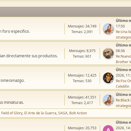
Último 
Mensajes: 34,749
17:50
 foro especifico.
Temas: 2,091
Re:Una bi
stratego
Último 
Mensajes: 8,975
08:36
ñan directamente sus productos.
Temas: 601
Re:Nuevo
Brother V
Último 
Mensajes: 12,425
2026, 11
icromecenazgo.
Temas: 530
Re:Fox On
Celebfin
Último 
Mensajes: 41,551
Re:Black 
us miniaturas.
Temas: 2,417
stratego
Field of Glory
El Arte de la Guerra
SAGA
Bolt Action
Último 
Mensajes: 20,753
2026, 14
A