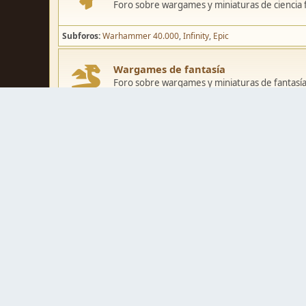
Foro sobre wargames y miniaturas de ciencia fi
Subforos
Warhammer 40.000
Infinity
Epic
Wargames de fantasía
Foro sobre wargames y miniaturas de fantasía
Subforos
Warhammer Fantasy
Kings of War
El Señor de los Ani
Pintura y modelismo
Taller
Foro de modelismo, técnicas de pintura y crea
Galerías de usuarios
Espacio para mostrar los trabajos de pintura o 
Concursos y actividades
Zona de concursos de pintura y actividades var