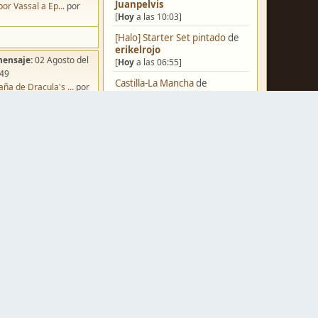
Juanpelvis
por Vassal a Ep...
por
[
Hoy
a las 10:03]
[Halo] Starter Set pintado
de
erikelrojo
mensaje:
02 Agosto del
[
Hoy
a las 06:55]
:49
Castilla-La Mancha
de
ña de Dracula's ...
por
erikelrojo
o
[
Hoy
a las 03:37]
Un reality de pintores de
miniaturas
de
strategos
[
Ayer
a las 19:17]
¿Qué estáis pintando? 2.0
de
mensaje:
Hoy
a las 10:03
Luis Mena
iniatvres: Prob...
por
[
Ayer
a las 18:32]
s
Una biblioteca para los
wargames
de
strategos
mensaje:
Hoy
a las 18:45
[
Ayer
a las 17:50]
or
FJ
Nuevos Regulares de Brother
mensaje:
15 Octubre del
Vinni - 2
de
Brother Vinni
:22
[
Ayer
a las 08:36]
oncurso de Esce...
por
Saludos a todos
de
Espartano