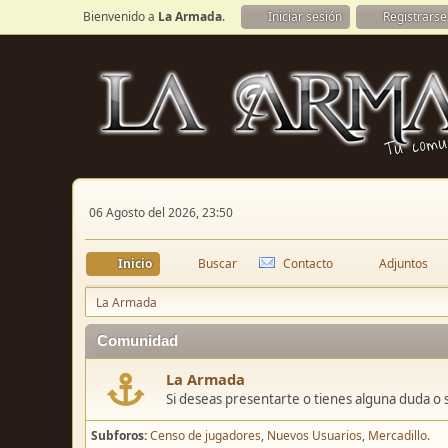
Bienvenido a
La Armada
.
Iniciar sesión
Registrarse
06 Agosto del 2026, 23:50
Inicio
Buscar
Contacto
Adjuntos
La Armada
Comunidad
La Armada
Si deseas presentarte o tienes alguna duda o 
Subforos
Censo de jugadores
Nuevos Usuarios
Mercadillo.