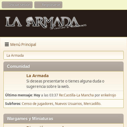
Iniciar sesión
Registrarse
Menú Principal
La Armada
Comunidad
La Armada
Si deseas presentarte o tienes alguna duda o
sugerencia sobre la web.
Último mensaje:
Hoy
a las 03:37
Re:Castilla-La Mancha
por
erikelrojo
Subforos
Censo de jugadores
Nuevos Usuarios
Mercadillo.
Wargames y Miniaturas